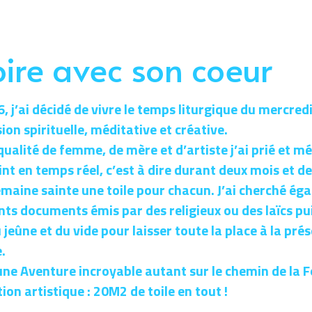
oire avec son coeur
, j’ai décidé de vivre le temps liturgique du mercre
on spirituelle, méditative et créative.
ualité de femme, de mère et d’artiste j’ai prié et mé
int en temps réel, c’est à dire durant deux mois et d
emaine sainte une toile pour chacun. J’ai cherché ég
nts documents émis par des religieux ou des laïcs puis
 jeûne et du vide pour laisser toute la place à la prés
.
une Aventure incroyable autant sur le chemin de la Foi
tion artistique : 20M2 de toile en tout !