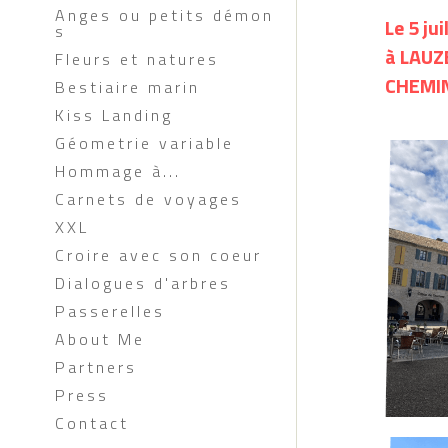
Anges ou petits démon
Le 5 ju
s
à LAUZE
Fleurs et natures
CHEMIN
Bestiaire marin
Kiss Landing
Géometrie variable
Hommage à...
Carnets de voyages
XXL
Croire avec son coeur
Dialogues d'arbres
Passerelles
About Me
Partners
Press
Contact