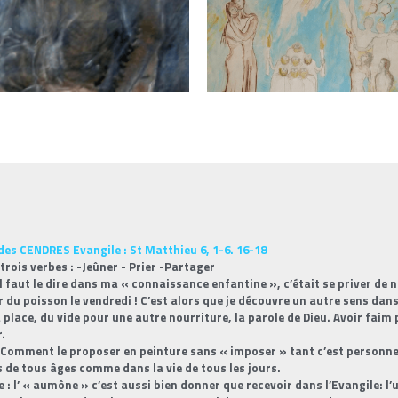
des CENDRES Evangile : St Matthieu 6, 1-6. 16-18
 trois verbes : -Jeûner - Prier -Partager
 il faut le dire dans ma « connaissance enfantine », c’était se priver de n
du poisson le vendredi ! C’est alors que je découvre un autre sens dans
a place, du vide pour une autre nourriture, la parole de Dieu. Avoir faim 
.
e: Comment le proposer en peinture sans « imposer » tant c’est personn
 de tous âges comme dans la vie de tous les jours.
 : l’ « aumône » c’est aussi bien donner que recevoir dans l’Evangile: l’