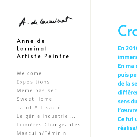
Cr
Anne de 
En 2016
Larminat 
immersi
Artiste Peintre
En ma q
Welcome
puis pe
Expositions
de la s
Même pas sec!
différe
Sweet Home
sens du
Tarot Art sacré
l’œuvre
Le génie industriel...
Ce fut 
Lumières Changeantes
réalisa
Masculin/Féminin