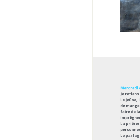
Mercredi 
Je retiens
Le jeûne,
de manger 
faire de l
imprégner
La prièr
personnes
Le partage