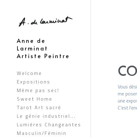
Anne de 
Larminat 
Artiste Peintre
CO
Welcome
Vous dési
Expositions
me poser 
Même pas sec!
une expos
Sweet Home
C’est l’e
Tarot Art sacré
Le génie industriel...
Lumières Changeantes
Masculin/Féminin
Anges ou petits démon
s