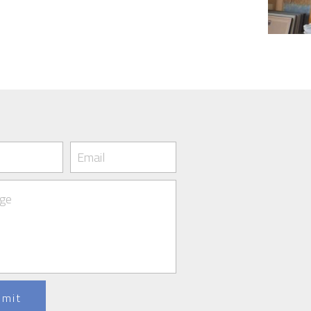
Email
ge
bmit