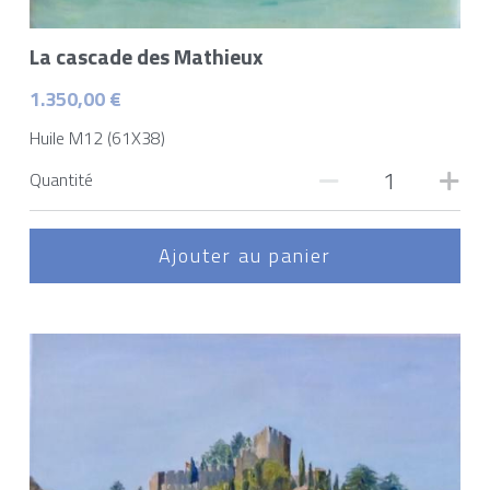
Passerelles
La cascade des Mathieux
About Me
1.350,00 €
Partners
Huile M12 (61X38)
Press
Quantité
Contact
Ajouter au panier
BOUTIQUE