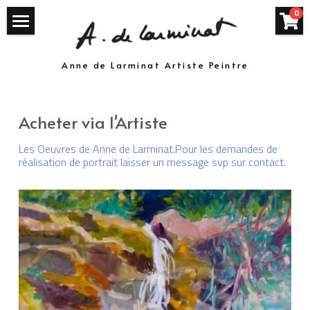
×
0
LES CATÉGORIES DE LA BOUTIQUE
Welcome
Anne de Larminat Artiste Peintre
Toutes les catégories
Expositions
Même pas sec!
Acheter via l'Artiste
Sweet Home
Les Oeuvres de Anne de Larminat.Pour les demandes de 
réalisation de portrait laisser un message svp sur contact.
Tarot Art sacré
Le génie industriel...
Lumières Changeantes
Masculin/Féminin
Anges ou petits démons