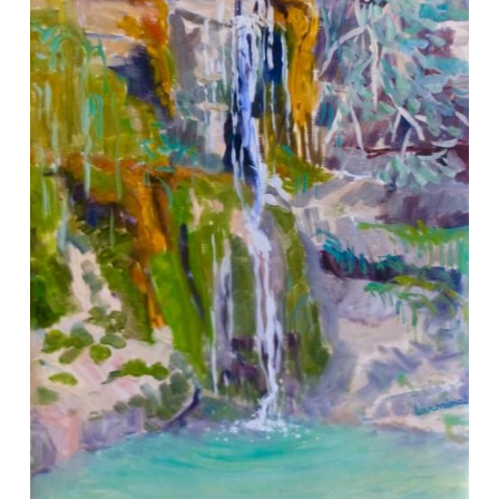
Fleurs et natures
Bestiaire marin
Kiss Landing
Géometrie variable
Hommage à...
Carnets de voyages
XXL
Croire avec son coeur
Dialogues d'arbres