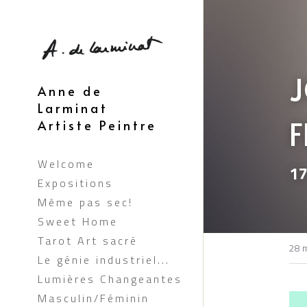
J
Anne de 
Larminat 
F
Artiste Peintre
Welcome
17
Expositions
Même pas sec!
Sweet Home
Tarot Art sacré
28 
Le génie industriel...
Lumières Changeantes
Masculin/Féminin