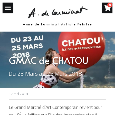
×
0
LES CATÉGORIES DE LA BOUTIQUE
Welcome
Anne de Larminat Artiste Peintre
Toutes les catégories
Expositions
Même pas sec!
Sweet Home
GMAC de CHATOU
Tarot Art sacré
Du 23 Mars au 25 Mars 2018
Le génie industriel...
Lumières Changeantes
17 mai 2018
Masculin/Féminin
Le Grand Marché d’Art Contemporain revient pour 
Anges ou petits démons
ème
sa 18
 édition sur l’Ile des Impressionistes à 