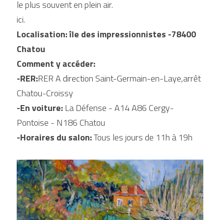
le plus souvent en plein air.
Passerelles
ici.
About Me
Localisation: île des impressionnistes -78400 
Chatou
Partners
Comment y accéder:
-RER:
Press
RER A direction Saint-Germain-en-Laye,arrêt 
Chatou-Croissy
Contact
-En voiture:
 La Défense - A14 A86 Cergy-
Pontoise - N186 Chatou
BOUTIQUE
-Horaires du salon: 
Tous les jours de 11h à 19h