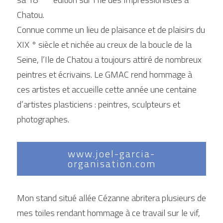
Chatou.
Fleurs et natures
Connue comme un lieu de plaisance et de plaisirs du 
XIX ° siècle et nichée au creux de la boucle de la 
Bestiaire marin
Seine, l’Ile de Chatou a toujours attiré de nombreux 
Kiss Landing
peintres et écrivains. Le GMAC rend hommage à 
ces artistes et accueille cette année une centaine 
Géometrie variable
d’artistes plasticiens : peintres, sculpteurs et 
Hommage à...
photographes.
Carnets de voyages
www.joel-garcia-
XXL
organisation.com
Croire avec son coeur
Mon stand situé allée Cézanne abritera plusieurs de 
Dialogues d'arbres
mes toiles rendant hommage à ce travail sur le vif, 